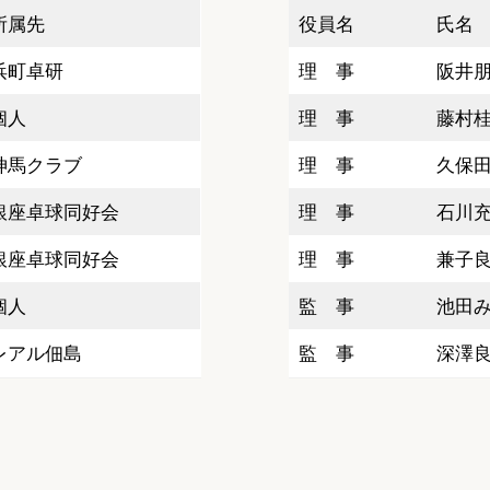
所属先
役員名
氏名
浜町卓研
理 事
阪井
個人
理 事
藤村
神馬クラブ
理 事
久保
銀座卓球同好会
理 事
石川
銀座卓球同好会
理 事
兼子
個人
監 事
池田
レアル佃島
監 事
深澤