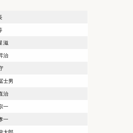
長
等
 滋
昇治
守
 冨士男
直治
宗一
孝一
 龍太郎