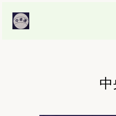
内
容
を
ス
キ
ッ
プ
中