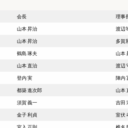
会長
理事
山本 昇治
渡辺
山本 昇治
多賀屋
鶴島 琢夫
山本 
山本 直治
渡辺 
登内 実
陣内
都築 進次郎
山本 
須賀 義一
吉田 
金子 利貞
室伏 
宮入 正則
椎名