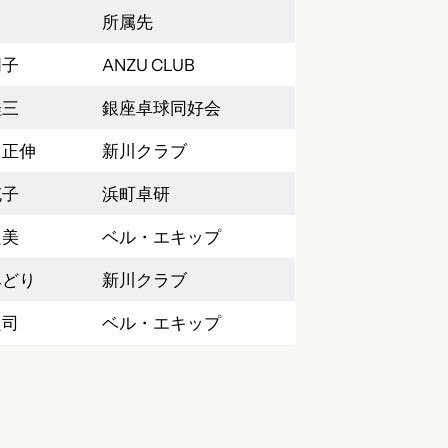
所属先
朋子
ANZU CLUB
桂三
銀座卓球同好会
田正伸
新川クラブ
充子
浜町卓研
良美
ベル・エキップ
みどり
新川クラブ
良司
ベル・エキップ